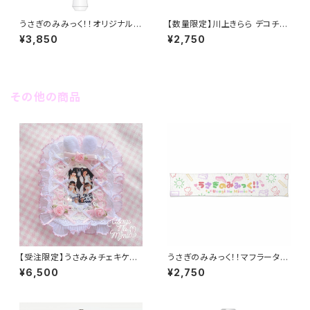
うさぎのみみっく！！オリジナルペ
【数量限定】川上きらら デコチェ
ンライト
キ（バレンタイン2024）
¥3,850
¥2,750
その他の商品
【受注限定】うさみみチェキケー
うさぎのみみっく！！マフラータオ
スキーホルダー（ハンドメイド）
ル
¥6,500
¥2,750