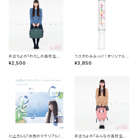
井出ちよの『わたしの高校生活』
うさぎのみみっく！！オリジナルペ
（2ndAlbum）
ンライト
¥2,500
¥3,850
川上きらら『水色のマテリアル/ず
井出ちよの『みんなの高校生活』