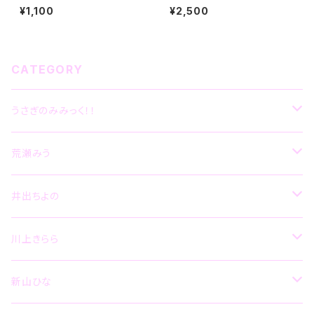
っきんドッキン！！Sympathy』(2
（3rdAlbum）
¥1,100
¥2,500
ndSingle)
CATEGORY
うさぎのみみっく！！
CD
荒瀬みう
グッズ
CD
井出ちよの
グッズ
CD
川上きらら
その他
グッズ
CD
新山ひな