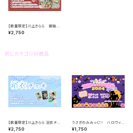
【数量限定】川上きらら 振袖チ
ェキ2024
¥2,750
同じカテゴリの商品
【数量限定】川上きらら 浴衣チェ
うさぎのみみっく！！ ハロウィン
キ
チェキ2024
¥2,750
¥1,750