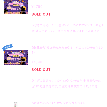
¥1,750
SOLD OUT
うさぎのみみっく！！、各メンバーのハロウィンチェキ ◻︎1
1/1発送予定です。ご注文件数次第では11/5の発送とな
る場合がございます。ご了承ください。 ◻︎サイン入り。お
宛名入れは出来ません。 ◻︎画像はイメージです。内容
【全員集合】うさぎのみみっく！！ ハロウィンチェキ20
はランダムです。 ◻︎おひとり様5枚までのご注文とさせ
24
ていただきます。 ◻︎複数枚お買い上げいただいた際に
は内容が被らない程度にランダムの範疇で此方でセレ
¥4,500
クトいたします。
SOLD OUT
うさぎのみみっく！！のハロウィンチェキ 全員集合ver.
◻︎11/1発送予定です。ご注文件数次第では11/5の発送
となる場合がございます。ご了承ください。 ◻︎サイン入
り。お宛名入れは出来ません。 ◻︎画像はイメージです。
うさぎのみみっく！！オリジナルペンライト
内容はランダムです。 ◻︎おひとり様5枚までのご注文と