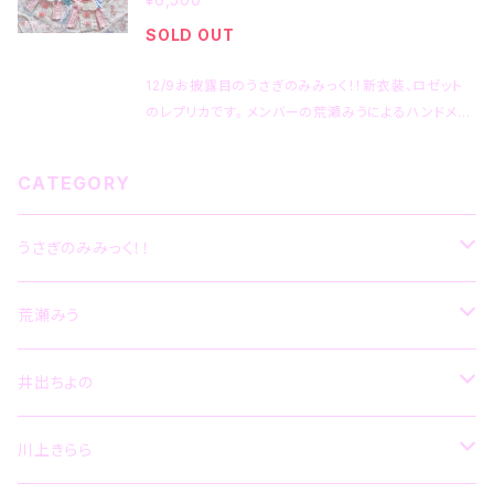
クリップ/フックの3種類の取り付け具がついておりま
着時に初期不良や破損などありましたら、到着後1週間
SOLD OUT
す。 『カバンに付けたり壁に飾ったり自由に使ってね』
以内にショップまでご連絡ください。 ハンドメイド品の
との事です。（荒瀬談） ◻︎メンバーが着用している物と
ため、交換ではなく修理対応となります。予めご了承く
12/9お披露目のうさぎのみみっく！！新衣装、ロゼット
概ね同じ作りとなりますが、本商品はレプリカとなりま
ださい。
のレプリカです。 メンバーの荒瀬みうによるハンドメイ
すので、下記注意事項を予めご了承の上お買い上げく
ド品となります。 ◻︎本品は缶バッジホルダーとなってお
ださいませ。 ・ハンドメイドの為、一点ごとに作りが異
ります。 ホルダーと合わせて、うさぎのみみっく！！オリ
なります。 ・ビーズやリボンなどの装飾品は、数に限り
CATEGORY
ジナルの缶バッジが付属します。 ご自身でお好きなデ
がございますので、見本と違う可能性がございます。 な
ザインの缶バッジに付け替える事も可能です。 （缶バッ
るべくイメージの近いもので製作いたします。 ・色やデ
ジのサイズは76mmです。） ◻︎安全ピン/クリップ/フッ
うさぎのみみっく！！
ザインの指定などは承っておりません。 ・装飾が多い
クの3種類の取り付け具がついております。 『カバンに
ハンドメイド品のため、洗濯しないでください。 ※厳重
付けたり壁に飾ったり自由に使ってね』との事です。（荒
に梱包いたしますが、もし到着時に初期不良や破損な
CD
荒瀬みう
瀬談） ◻︎メンバーが着用している物と概ね同じ作りと
どありましたら、到着後1週間以内にショップまでご連絡
なりますが、本商品はレプリカとなりますので、下記注
ください。 ハンドメイド品のため、交換ではなく修理対
意事項を予めご了承の上お買い上げくださいませ。 ・
グッズ
CD
井出ちよの
応となります。予めご了承ください。
ハンドメイドの為、一点ごとに作りが異なります。 ・ビ
ーズやリボンなどの装飾品は、数に限りがございます
グッズ
CD
川上きらら
ので、見本と違う可能性がございます。 なるべくイメー
ジの近いもので製作いたします。 ・色やデザインの指定