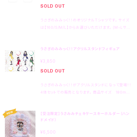
SOLD OUT
Tシャツのなかではかなり厚手生地の9.1オンスで、存
在感のある1枚になっています。 ☪︎⋆˚｡✩☪︎⋆˚｡✩☪︎⋆˚｡
うさぎのみみっく！！のオリジナルTシャツです。 サイズ
✩☪︎⋆˚｡✩☪︎⋆˚｡✩☪︎⋆˚｡✩ この商品画像はオリジナル
は【160/S/M/L】からお選びいただけます。 (M~Lサイ
プリント.jpで生成したイメージです。実物とは異なる場
ズ品切れとなりました。入荷未定。)
合がありますのでご注意ください。
うさぎのみみっく！！アクリルスタンドフィギュア
¥3,850
SOLD OUT
うさぎのみみっく！！がアクリルスタンドになって登場！！
4体セットでの販売となります。 商品サイズ 180mm
×250mm（台座・土台を含むアクリルプレート全体の
サイズとなります。）
【受注限定】うさみみチェキケースキーホルダー（ハン
ドメイド）
¥6,500