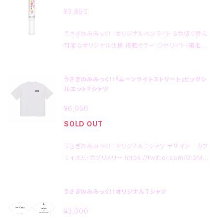
させていただきます。 ◻︎複数枚お買い上げいただいた
¥3,850
際には内容が被らない程度にランダムの範疇で此方で
セレクトいたします。
うさぎのみみっく！！オリジナルペンライト 6色切り替え
可能なオリジナル仕様 搭載カラー ①ホワイト（箱推
し）②ピンク（箱推し）③イエロー④グリーン⑤パープル
⑥レッド ストラップ付 質量：約85g（テスト用電池含
うさぎのみみっく！！『ムーンライトストリート』ビッグシ
む） サイズ全長：φ30×253mm 発光部：φ30×137m
ルエットTシャツ
m 材質：ABS樹脂、PET 点灯時間：6時間～12時間 電
池：単四電池×3本使用 梱包：取説、OPP個別袋入
¥6,050
SOLD OUT
うさぎのみみっく！！オリジナルTシャツ デザイン ガブ
リイズム・ガブリメリー https://twitter.com/GIGM7
77 ※受注生産のため、ご注文からお届け迄１週間～1
0日程度お時間をいただきます。 お早目のご注文をお
うさぎのみみっく！！オリジナルTシャツ
願いいたします。 ☪︎⋆˚｡✩☪︎⋆˚｡✩☪︎⋆˚｡✩☪︎⋆˚｡✩☪︎⋆˚｡
✩☪︎⋆˚｡✩ ゆったりとしたシルエット！United Athle
¥3,000
（ユナイテッドアスレ）のビッグシルエットTシャツです。