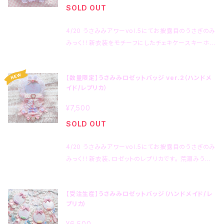
SOLD OUT
4/20 うさみみアワーvol.5にてお披露目のうさぎのみ
みっく！！新衣装をモチーフにしたチェキケースキーホル
ダーです。 荒瀬みうによるハンドメイド品となります。
受注数に限りがございますので、一定数のご注文をい
【数量限定】うさみみロゼットバッジ ver.2（ハンドメ
ただき次第受注を締め切らせていただきます。 ◻︎86 ×
イド/レプリカ）
54 mmサイズのチェキが入るケースです。 ◻︎キーチェ
ーンと壁掛け用フックの２種類の取り付け具がついて
¥7,500
おります。 ◻︎メンバーが着用している衣装と同じ素材を
SOLD OUT
使用しております。 ◻︎下記注意事項をご了承の上お買
い上げください。 ※チェキは付属しません。ご自身でお
4/20 うさみみアワーvol.5にてお披露目のうさぎのみ
持ちのチェキを入れてご利用ください。 ※ハンドメイド
みっく！！新衣装、ロゼットのレプリカです。 荒瀬みうに
の為、一点ごとに作りが異なります。 ※ビーズやリボン
よるハンドメイド品となります。 ◻︎本品は缶バッジホル
などの装飾品は、数に限りがございますので、見本と違
ダーとなっております。 ホルダーと合わせて、うさぎの
う可能性がございます。なるべくイメージの近いもので
【受注生産】うさみみロゼットバッジ（ハンドメイド/レ
みみっく！！オリジナルの缶バッジが付属します。 ご自身
製作いたします。 ※色やデザインの指定などは承って
プリカ）
でお好きなデザインの缶バッジに付け替える事も可能
おりません。 ※装飾が多いハンドメイド品のため、洗濯
です。 （缶バッジのサイズは76mmです。） ◻︎安全ピン/
しないでください。 ※厳重に梱包いたしますが、もし到
¥6,500