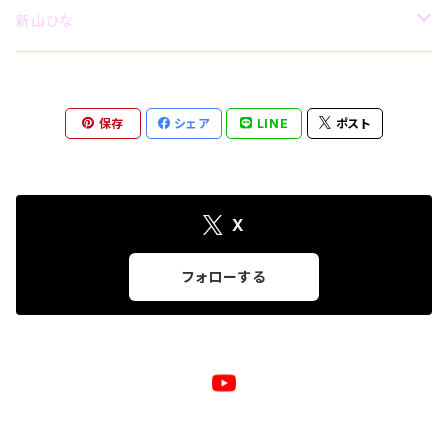
などは承っておりません。 ・装飾が多いハンドメイド品
その他
グッズ
CD
新山ひな
のため、洗濯しないでください。 ※厳重に梱包いたしま
すが、もし到着時に初期不良や破損などありましたら、
その他
グッズ
CD
到着後1週間以内にショップまでご連絡ください。 ハン
ドメイド品のため、交換ではなく修理対応となります。
保存
シェア
LINE
ポスト
予めご了承ください。
グッズ
その他
グッズ
その他
X
フォローする