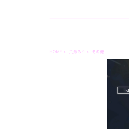
HOME
荒瀬みう
その他