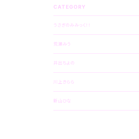
CATEGORY
うさぎのみみっく！！
CD
荒瀬みう
グッズ
CD
井出ちよの
グッズ
CD
川上きらら
その他
グッズ
CD
新山ひな
その他
グッズ
CD
グッズ
その他
グッズ