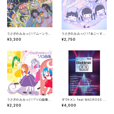
うさぎのみみっく！！『ムーンライ
うさぎのみみっく！！『あこ～すて
トストリート』（1stAlbum）
ぃっく！！』(MiniAlbum)
¥3,300
¥2,750
うさぎのみみっく！！『ソロ曲集』
ダウトメン feat MACROSS 7
(MiniAlbum)
（Album）
¥2,200
¥4,000