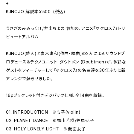
+
K.INOJO 解説本￥500-(税込)
うさぎのみみっく！！/井出ちよの 参加の、アニメ『マクロス7』トリ
ビュートアルバム
K.INOJO(詩人)と青木庸和(作曲・編曲)の2人によるサウンドプ
ロデュース＆テクノユニット：ダウトメン (Doubtmen)が、多彩な
ゲストをフィーチャーして『マクロス7』の名曲達を30年ぶりに新
アレンジで蘇らせました。
16pブックレット付きデジパック仕様、全14曲を収録。
01. INTRODUCTION ※ミ子(violin)
02. PLANET DANCE ※福山芳樹/笠原弘子
03. HOLY LONELY LIGHT ※仮面女子