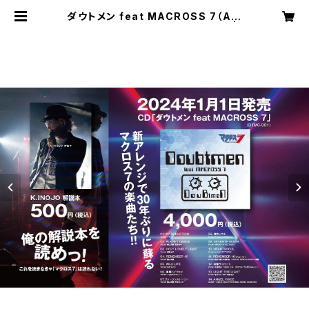
ダウトメン feat MACROSS 7（Alb
um）+作詞家K.INOJO 解説本付 |
うさぎのみみっく！！オンラインショッ
プ