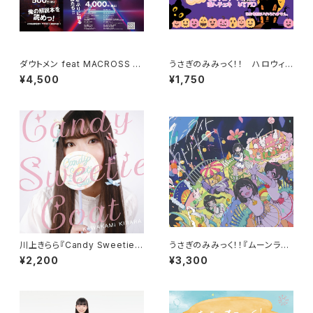
ダウトメン feat MACROSS 7
うさぎのみみっく！！ ハロウィン
（Album）+作詞家K.INOJO 解
チェキ2024
¥4,500
¥1,750
説本付
川上きらら『Candy Sweetie
うさぎのみみっく！！『ムーンライ
Coat』(2ndAlbum)
トストリート』（1stAlbum）
¥2,200
¥3,300