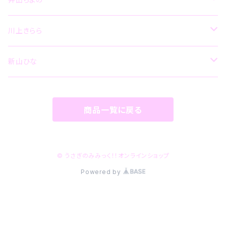
グッズ
CD
川上きらら
その他
グッズ
CD
新山ひな
その他
グッズ
CD
商品一覧に戻る
グッズ
その他
グッズ
その他
© うさぎのみみっく！！オンラインショップ
Powered by