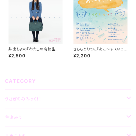
井出ちよの『わたしの高校生活』
きららとりつこ『あこ～すてぃっ
（2ndAlbum）
く！』(MiniAlbum)
¥2,500
¥2,200
CATEGORY
うさぎのみみっく！！
CD
荒瀬みう
グッズ
CD
井出ちよの