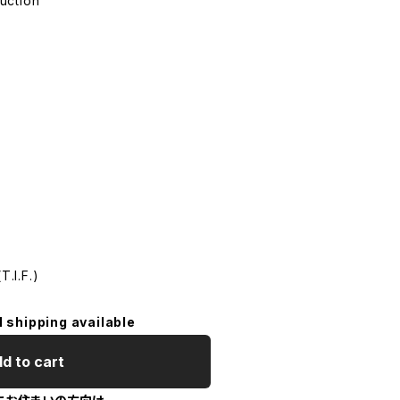
ction
I.F.)
l shipping available
d to cart