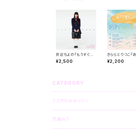
井出ちよの『もうすぐ高
きららとりつこ『
校生活』（1stAlbum）
てぃっく！』(MiniA
¥2,500
¥2,200
m)
CATEGORY
うさぎのみみっく！！
CD
荒瀬みう