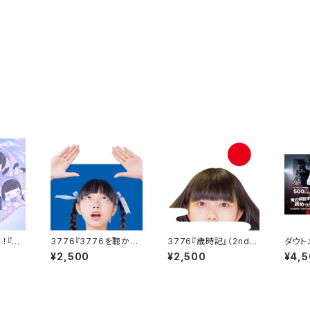
！『あ
3776『3776を聴かな
3776『歳時記』（2ndAl
ダウトメ
Mini
い理由があるとすれば』
bum）
OSS 
¥2,500
¥2,500
¥4,
（1stAlbum）
家K.