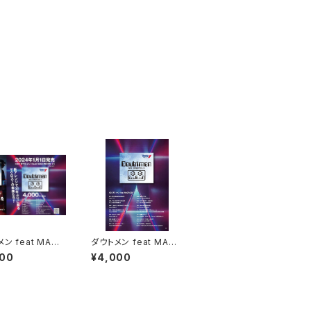
ン feat MACR
ダウトメン feat MACR
7（Album）+作詞
OSS 7（Album）
500
¥4,000
INOJO 解説本付