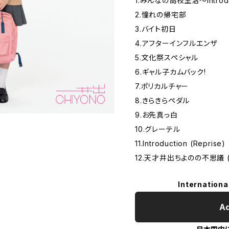
1.みんなの高校生活～Introdu
2.憧れの帰宅部
3.バイト初日
4.アフターインフルエンザ
5.文化祭スペシャル
6.ギャル子カムバック!
7.ポリカルチャー
8.きらきらペダル
9.お先真っ白
10.グレーテル
11.Introduction (Reprise)
12.天才井出ちよのの不思議 (T.
Internationa
Ad