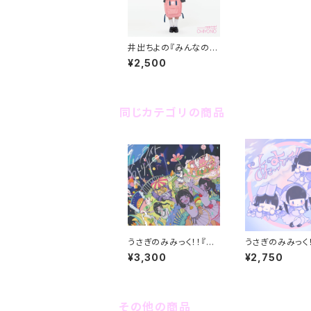
井出ちよの『みんなの高
校生活』（3rdAlbum）
¥2,500
同じカテゴリの商品
うさぎのみみっく！！『ム
うさぎのみみっく！
ーンライトストリート』（1
こ～すてぃっく！！』(
¥3,300
¥2,750
stAlbum）
Album)
その他の商品