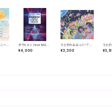
あこ～す
ダウトメン feat MACR
うさぎのみみっく！！『ム
うさぎ
lbu
OSS 7（Album）
ーンライトストリート』（1
ジナル
¥4,000
¥3,300
¥3,8
stAlbum）