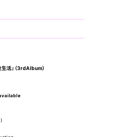
活』（3rdAlbum）
available
)