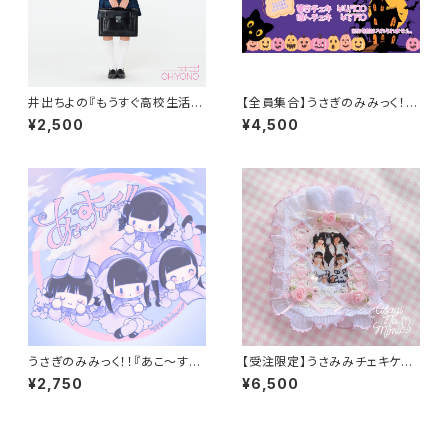
井出ちよの『もうすぐ高校生活』
【全員集合】うさぎのみみっく！！
（1stAlbum）
ハロウィンチェキ2024
¥2,500
¥4,500
うさぎのみみっく！！『あこ～すて
【受注限定】うさみみチェキケー
ぃっく！！』(MiniAlbum)
スキーホルダー（ハンドメイド）
¥2,750
¥6,500