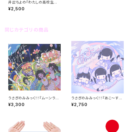
井出ちよの『わたしの高校生活』
（2ndAlbum）
¥2,500
同じカテゴリの商品
うさぎのみみっく！！『ムーンライ
うさぎのみみっく！！『あこ～すて
トストリート』（1stAlbum）
ぃっく！！』(MiniAlbum)
¥3,300
¥2,750