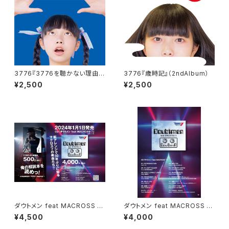
3776『3776を聴かない理由が
3776『歳時記』（2ndAlbum）
あるとすれば』（1stAlbum）
¥2,500
¥2,500
ダウトメン feat MACROSS 7
ダウトメン feat MACROSS 7
（Album）+作詞家K.INOJO 解
（Album）
¥4,500
¥4,000
説本付