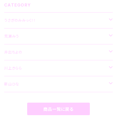
CATEGORY
うさぎのみみっく！！
CD
荒瀬みう
グッズ
CD
井出ちよの
グッズ
CD
川上きらら
その他
グッズ
CD
新山ひな
その他
グッズ
CD
商品一覧に戻る
グッズ
その他
グッズ