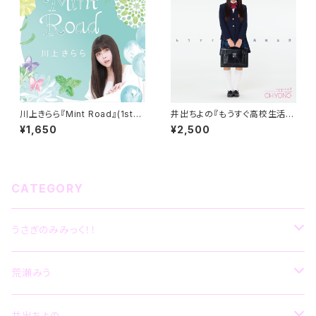
川上きらら『Mint Road』(1stSi
井出ちよの『もうすぐ高校生活』
ngle)
（1stAlbum）
¥1,650
¥2,500
CATEGORY
うさぎのみみっく！！
CD
荒瀬みう
グッズ
CD
井出ちよの