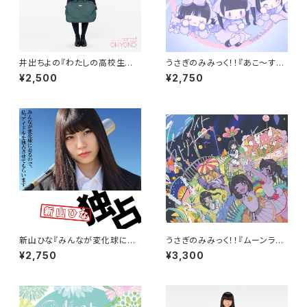
井出ちよの『わたしの高校生活』
うさぎのみみっく！！『あこ～すて
（2ndAlbum）
ぃっく！！』(MiniAlbum)
¥2,500
¥2,750
新山ひな『みんなが変化球に走
うさぎのみみっく！！『ムーンライ
るので、私、アイドルを独占させ
トストリート』（1stAlbum）
¥2,750
¥3,300
てもらいます。』(1stAlbum)