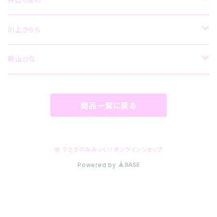
グッズ
CD
川上きらら
その他
グッズ
CD
新山ひな
その他
グッズ
CD
商品一覧に戻る
グッズ
その他
グッズ
その他
© うさぎのみみっく！！オンラインショップ
Powered by