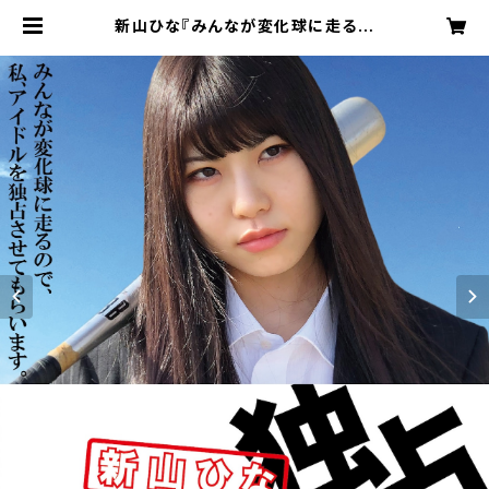
新山ひな『みんなが変化球に走るの
で、私、アイドルを独占させてもらいま
す。』(1stAlbum) | うさぎのみみっ
く！！オンラインショップ