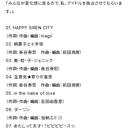
『みんなが変化球に走るので、私、アイドルを独占させてもらいま
す。』
01. HAPPY SIREN CITY
（作詞・作曲・編曲：Inagi）
02. 綿菓子と十字架
（作詞：長谷泰宏 作曲・編曲：前田克樹）
03. 美・粒・子・ジェニック
（作詞・作曲・編曲：長谷泰宏）
04. 生意気★寄りの溜息
（作詞：長谷泰宏 作曲・編曲：前田克樹）
05. in the name of love
（作詞・作曲・編曲：吉田由香里）
06. ダーリン
（作詞・作曲・編曲：加納エミリ）
07. あたしって天才！？ピピピピース☆